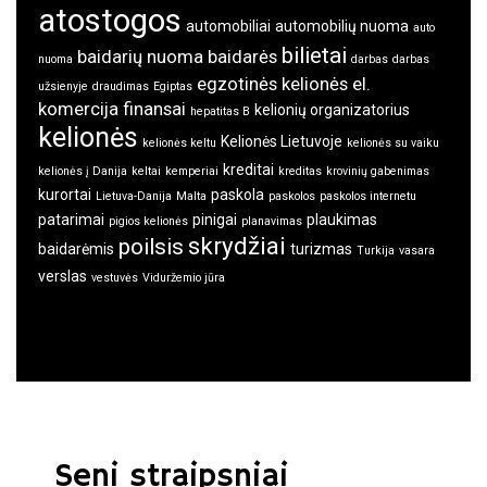
atostogos
automobiliai
automobilių nuoma
auto
bilietai
baidarių nuoma
baidarės
nuoma
darbas
darbas
egzotinės kelionės
el.
užsienyje
draudimas
Egiptas
komercija
finansai
kelionių organizatorius
hepatitas B
kelionės
Kelionės Lietuvoje
kelionės keltu
kelionės su vaiku
kreditai
kelionės į Danija
keltai
kemperiai
kreditas
krovinių gabenimas
kurortai
paskola
Lietuva-Danija
Malta
paskolos
paskolos internetu
patarimai
pinigai
plaukimas
pigios kelionės
planavimas
skrydžiai
poilsis
baidarėmis
turizmas
Turkija
vasara
verslas
vestuvės
Viduržemio jūra
Seni straipsniai