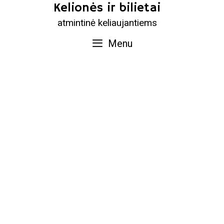
Skip
Kelionės ir bilietai
to
atmintinė keliaujantiems
content
Menu