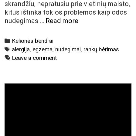
skrandžiu, nepratusiu prie vietinių maisto,
kitus ištinka tokios problemos kaip odos
Odos
nudegimas …
Read more
problemos
kelionėje:
Categories
Kelionės bendrai
nudegimai
Tags
alergija
,
egzema
,
nudegimai
,
rankų bėrimas
ir
Leave a comment
alergijos