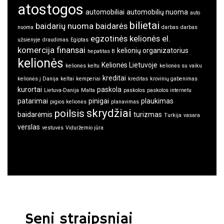
atostogos
automobiliai
automobilių nuoma
auto
bilietai
baidarių nuoma
baidarės
nuoma
darbas
darbas
egzotinės kelionės
el.
užsienyje
draudimas
Egiptas
komercija
finansai
kelionių organizatorius
hepatitas B
kelionės
Kelionės Lietuvoje
kelionės keltu
kelionės su vaiku
kreditai
kelionės į Danija
keltai
kemperiai
kreditas
krovinių gabenimas
kurortai
paskola
Lietuva-Danija
Malta
paskolos
paskolos internetu
patarimai
pinigai
plaukimas
pigios kelionės
planavimas
skrydžiai
poilsis
baidarėmis
turizmas
Turkija
vasara
verslas
vestuvės
Viduržemio jūra
Seni straipsniai