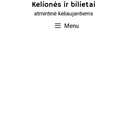
Skip
Kelionės ir bilietai
to
atmintinė keliaujantiems
content
Menu