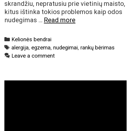
skrandžiu, nepratusiu prie vietinių maisto,
kitus ištinka tokios problemos kaip odos
Odos
nudegimas …
Read more
problemos
kelionėje:
Categories
Kelionės bendrai
nudegimai
Tags
alergija
,
egzema
,
nudegimai
,
rankų bėrimas
ir
Leave a comment
alergijos