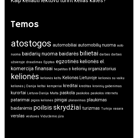
Kaip keliauti lėktuvu turint kelias kates?
Temos
atostogos
automobiliai
automobilių nuoma
auto
bilietai
baidarių nuoma
baidarės
nuoma
darbas
darbas
egzotinės kelionės
el.
užsienyje
draudimas
Egiptas
komercija
finansai
kelionių organizatorius
hepatitas B
kelionės
Kelionės Lietuvoje
kelionės keltu
kelionės su vaiku
kreditai
kelionės į Danija
keltai
kemperiai
kreditas
krovinių gabenimas
kurortai
paskola
Lietuva-Danija
Malta
paskolos
paskolos internetu
patarimai
pinigai
plaukimas
pigios kelionės
planavimas
skrydžiai
poilsis
baidarėmis
turizmas
Turkija
vasara
verslas
vestuvės
Viduržemio jūra