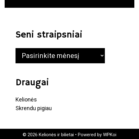
Seni straipsniai
Seni
straipsniai
Draugai
Kelionės
Skrendu pigiau
© 2026 Kelionės ir bilietai
• Powered by
WPKoi