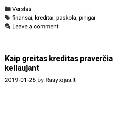
Categories
Verslas
Tags
finansai
,
kreditai
,
paskola
,
pinigai
Leave a comment
Kaip greitas kreditas praverčia
keliaujant
2019-01-26
by
Rasytojas.lt