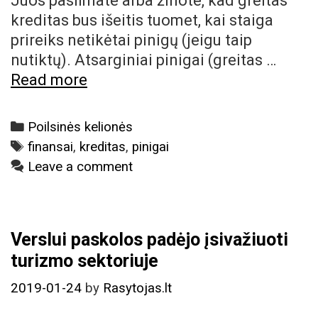
Juos pasiimate arba žinote, kad greitas
kreditas bus išeitis tuomet, kai staiga
prireiks netikėtai pinigų (jeigu taip
nutiktų). Atsarginiai pinigai (greitas …
Kaip
Read more
greitas
kreditas
Categories
Poilsinės kelionės
praverčia
Tags
finansai
,
kreditas
,
pinigai
keliaujant
Leave a comment
Verslui paskolos padėjo įsivažiuoti
turizmo sektoriuje
2019-01-24
by
Rasytojas.lt