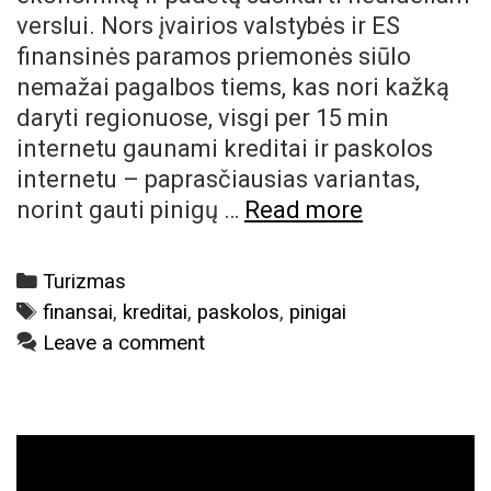
verslui. Nors įvairios valstybės ir ES
finansinės paramos priemonės siūlo
nemažai pagalbos tiems, kas nori kažką
daryti regionuose, visgi per 15 min
internetu gaunami kreditai ir paskolos
internetu – paprasčiausias variantas,
Verslui
norint gauti pinigų …
Read more
paskolos
padėjo
Categories
Turizmas
įsivažiuoti
Tags
finansai
,
kreditai
,
paskolos
,
pinigai
turizmo
Leave a comment
sektoriuje