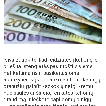
Įsivaizduokite, kad leidžiatės į kelionę, o
prieš tai stengiatės pasiruošti visiems
netikėtumams ir pasikeitusioms
aplinkybėms: įsidedate maisto, reikalingų
drabužių, galbūt kažkokių netgi kremų
nuo saulės ar šalčio, renkatės kelionių
draudimą ir ieškote papildomų pinigų.