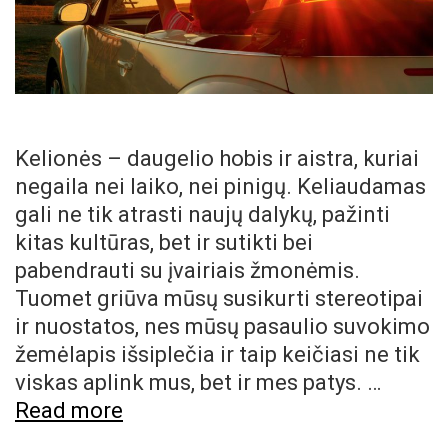
Kelionės – daugelio hobis ir aistra, kuriai
negaila nei laiko, nei pinigų. Keliaudamas
gali ne tik atrasti naujų dalykų, pažinti
kitas kultūras, bet ir sutikti bei
pabendrauti su įvairiais žmonėmis.
Tuomet griūva mūsų susikurti stereotipai
ir nuostatos, nes mūsų pasaulio suvokimo
žemėlapis išsiplečia ir taip keičiasi ne tik
viskas aplink mus, bet ir mes patys. …
Paskola
Read more
kelionėms