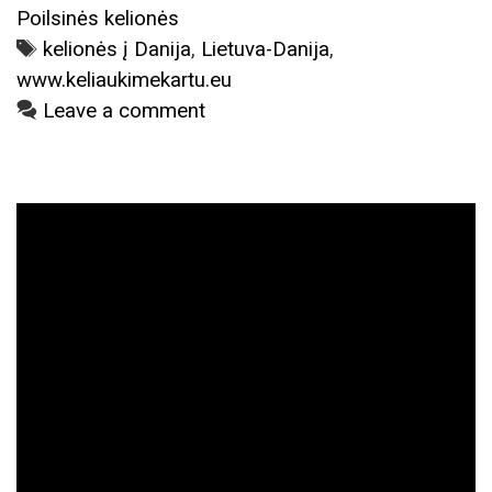
planuoti
Poilsinės kelionės
jau
Tags
kelionės į Danija
,
Lietuva-Danija
,
šiandien!
www.keliaukimekartu.eu
Leave a comment