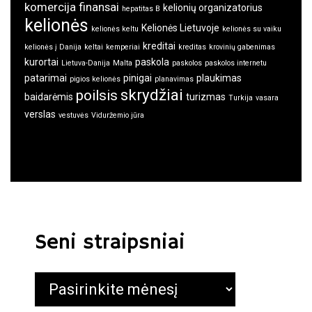
komercija
finansai
kelionių organizatorius
hepatitas B
kelionės
Kelionės Lietuvoje
kelionės keltu
kelionės su vaiku
kreditai
kelionės į Danija
keltai
kemperiai
kreditas
krovinių gabenimas
kurortai
paskola
Lietuva-Danija
Malta
paskolos
paskolos internetu
patarimai
pinigai
plaukimas
pigios kelionės
planavimas
skrydžiai
poilsis
baidarėmis
turizmas
Turkija
vasara
verslas
vestuvės
Viduržemio jūra
Seni straipsniai
Seni
straipsniai