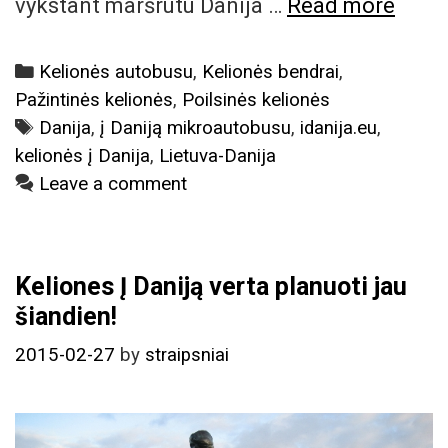
Komf
vykstant maršrutu Danija …
Read more
kelio
Danij
Categories
Kelionės autobusu
,
Kelionės bendrai
,
Lietu
Pažintinės kelionės
,
Poilsinės kelionės
mikr
Tags
Danija
,
į Daniją mikroautobusu
,
idanija.eu
,
kelionės į Danija
,
Lietuva-Danija
Leave a comment
Keliones Į Daniją verta planuoti jau
šiandien!
2015-02-27
by
straipsniai