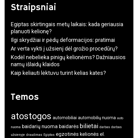
Straipsniai
Egiptas skirtingais metų laikais: kada geriausia
planuoti kelionę?
Ilgi skrydžiai ir pėdų deformacijos: pratimai
Ar verta vykti į užsienį dėl grožio procedūrų?
Kodėl nebelieka pinigų kelionėms? Dažniausios
namų išlaidų klaidos
Kaip keliauti lėktuvu turint kelias kates?
Temos
atostogos
automobiliai
automobilių nuoma
auto
bilietai
baidarių nuoma
baidarės
nuoma
darbas
darbas
egzotinės kelionės
el.
užsienyje
draudimas
Egiptas