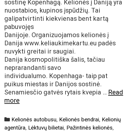
sostinę Kopenhagą. Kelionės į Daniją yra
nuostabios, kupinos įspūdžių. Tai
galipatvirtinti kiekvienas bent kartą
pabuvojęs
Danijoje. Organizuojamos kelionės į
Danija www.keliaukimekartu.eu padės
nuvykti greitai ir saugiai.
Danija kosmopolitiška šalis, tačiau
neprarandanti savo
individualumo. Kopenhaga- taip pat
puikus miestas ir Danijos sostinė.
Senamiesčio gatvės rytais kvepia …
Read
Keliones
more
Į
Daniją
Categories
Kelionės autobusu
,
Kelionės bendrai
,
Kelionių
verta
agentūra
,
Lėktuvų bilietai
,
Pažintinės kelionės
,