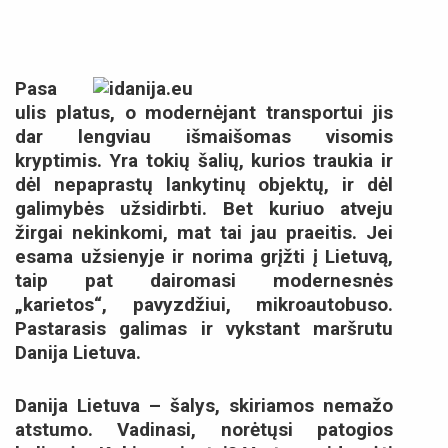
Pasa
ulis platus, o modernėjant transportui jis
dar lengviau išmaišomas visomis
kryptimis. Yra tokių šalių, kurios traukia ir
dėl nepaprastų lankytinų objektų, ir dėl
galimybės užsidirbti. Bet kuriuo atveju
žirgai nekinkomi, mat tai jau praeitis. Jei
esama užsienyje ir norima grįžti į Lietuvą,
taip pat dairomasi modernesnės
„karietos“, pavyzdžiui, mikroautobuso.
Pastarasis galimas ir vykstant maršrutu
Danija Lietuva.
Danija Lietuva – šalys, skiriamos nemažo
atstumo. Vadinasi, norėtųsi patogios