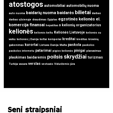
atostogos
automobiliai
automobilių nuoma
bilietai
baidarių nuoma
baidarės
auto nuoma
darbas
egzotinės kelionės
el.
darbas užsienyje
draudimas
Egiptas
komercija
finansai
kelionių organizatorius
hepatitas B
kelionės
Kelionės Lietuvoje
kelionės keltu
kelionės su
kreditai
vaiku
kelionės į Danija
keltai
kemperiai
kreditas
krovinių
kurortai
paskola
gabenimas
Lietuva-Danija
Malta
paskolos
patarimai
pinigai
paskolos internetu
pigios kelionės
planavimas
skrydžiai
poilsis
plaukimas baidarėmis
turizmas
verslas
Turkija
vasara
vestuvės
Viduržemio jūra
Seni straipsniai