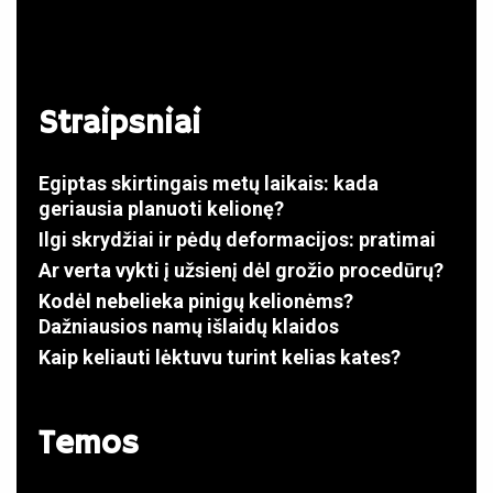
Straipsniai
Egiptas skirtingais metų laikais: kada
geriausia planuoti kelionę?
Ilgi skrydžiai ir pėdų deformacijos: pratimai
Ar verta vykti į užsienį dėl grožio procedūrų?
Kodėl nebelieka pinigų kelionėms?
Dažniausios namų išlaidų klaidos
Kaip keliauti lėktuvu turint kelias kates?
Temos