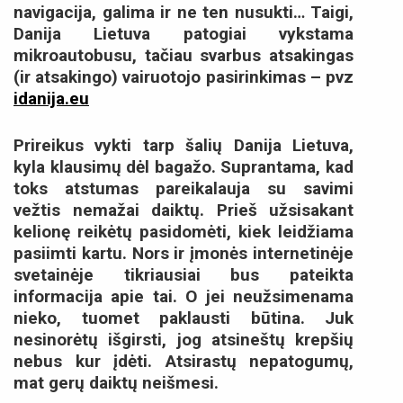
navigacija, galima ir ne ten nusukti… Taigi,
Danija Lietuva patogiai vykstama
mikroautobusu, tačiau svarbus atsakingas
(ir atsakingo) vairuotojo pasirinkimas – pvz
idanija.eu
Prireikus vykti tarp šalių Danija Lietuva,
kyla klausimų dėl bagažo. Suprantama, kad
toks atstumas pareikalauja su savimi
vežtis nemažai daiktų. Prieš užsisakant
kelionę reikėtų pasidomėti, kiek leidžiama
pasiimti kartu. Nors ir įmonės internetinėje
svetainėje tikriausiai bus pateikta
informacija apie tai. O jei neužsimenama
nieko, tuomet paklausti būtina. Juk
nesinorėtų išgirsti, jog atsineštų krepšių
nebus kur įdėti. Atsirastų nepatogumų,
mat gerų daiktų neišmesi.