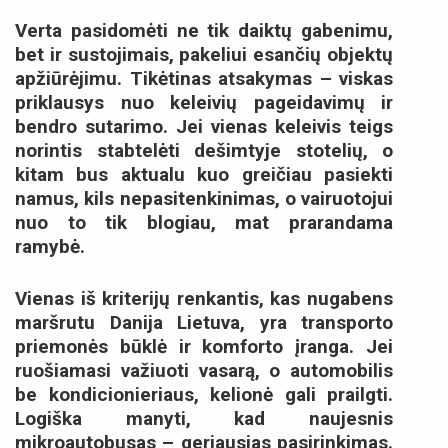
Verta pasidomėti ne tik daiktų gabenimu,
bet ir sustojimais, pakeliui esančių objektų
apžiūrėjimu. Tikėtinas atsakymas – viskas
priklausys nuo keleivių pageidavimų ir
bendro sutarimo. Jei vienas keleivis teigs
norintis stabtelėti dešimtyje stotelių, o
kitam bus aktualu kuo greičiau pasiekti
namus, kils nepasitenkinimas, o vairuotojui
nuo to tik blogiau, mat prarandama
ramybė.
Vienas iš kriterijų renkantis, kas nugabens
maršrutu Danija Lietuva, yra transporto
priemonės būklė ir komforto įranga. Jei
ruošiamasi važiuoti vasarą, o automobilis
be kondicionieriaus, kelionė gali prailgti.
Logiška manyti, kad naujesnis
mikroautobusas – geriausias pasirinkimas.