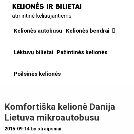
Skip
KELIONĖS IR BILIETAI
to
atmintinė keliaujantiems
content
Kelionės autobusu
Kelionės bendrai
Lėktuvų bilietai
Pažintinės kelionės
Poilsinės kelionės
Komfortiška kelionė Danija
Lietuva mikroautobusu
2015-09-14
by
straipsniai