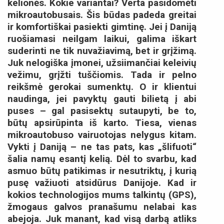
kelionės. Kokie variantai? Verta pasidomėti
mikroautobusais. Šis būdas padeda greitai
ir komfortiškai pasiekti gimtinę. Jei į Daniją
ruošiamasi neilgam laikui, galima iškart
suderinti ne tik nuvažiavimą, bet ir grįžimą.
Juk nelogiška įmonei, užsiimančiai keleivių
vežimu, grįžti tuščiomis. Tada ir pelno
reikšmė gerokai sumenktų. O ir klientui
naudinga, jei pavyktų gauti bilietą į abi
puses – gal pasisektų sutaupyti, be to,
būtų apsirūpinta iš karto. Tiesa, vienas
mikroautobuso vairuotojas nelygus kitam.
Vykti į Daniją – ne tas pats, kas „šlifuoti“
šalia namų esantį kelią. Dėl to svarbu, kad
asmuo būtų patikimas ir nesutriktų, į kurią
pusę važiuoti atsidūrus Danijoje. Kad ir
kokios technologijos mums talkintų (GPS),
žmogaus galvos pranašumu nelabai kas
abejoja. Juk manant, kad visą darbą atliks