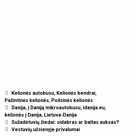
Categories
Kelionės autobusu
,
Kelionės bendrai
,
Pažintinės kelionės
,
Poilsinės kelionės
Tags
Danija
,
į Daniją mikroautobusu
,
idanija.eu
,
kelionės į Danija
,
Lietuva-Danija
Post
Sužadėtuvių žiedai: sidabras ar baltas auksas?
navigation
Vestuvių užsienyje privalumai