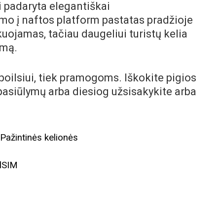
tai padaryta elegantiškai
mo į naftos platform pastatas pradžioje
kuojamas, tačiau daugeliui turistų kelia
imą.
poilsiui, tiek pramogoms. Iškokite pigios
pasiūlymų arba diesiog užsisakykite arba
,
Pažintinės kelionės
elSIM