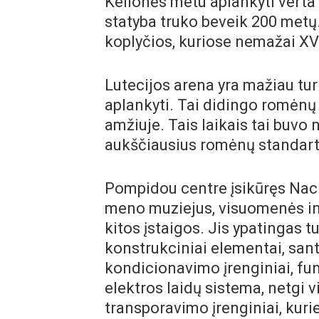
Kelionės metu aplankyti verta 
statyba truko beveik 200 metų
koplyčios, kuriose nemažai XV
Lutecijos arena yra mažiau tur
aplankyti. Tai didingo romėnų 
amžiuje. Tais laikais tai buvo 
aukščiausius romėnų standart
Pompidou centre įsikūręs Naci
meno muziejus, visuomenės in
kitos įstaigos. Jis ypatingas tu
konstrukciniai elementai, sant
kondicionavimo įrenginiai, fun
elektros laidų sistema, netgi v
transporavimo įrenginiai, kurie