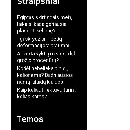
Straipsniai
Egiptas skirtingais metų
laikais: kada geriausia
planuoti kelionę?
Ilgi skrydžiai ir pėdų
deformacijos: pratimai
Ar verta vykti į užsienį dėl
grožio procedūrų?
Kodėl nebelieka pinigų
kelionėms? Dažniausios
namų išlaidų klaidos
Kaip keliauti lėktuvu turint
kelias kates?
Temos