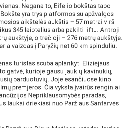
 vienas. Negana to, Eifelio bokštas tapo
Bokšte yra trys platformos su apžvalgos
mosios aikštelės aukštis – 57 metrai virš
kus 345 laiptelius arba pakilti liftu. Antroji
rų aukštyje, o trečioji – 276 metrų aukštyje.
eria vaizdas į Paryžių net 60 km spinduliu.
enas turistas scuba aplankyti Eliziejaus
to gatvė, kurioje gausu jaukių kavinukių,
ausių parduotuvių. Joje esančiuose kino
ilmų premjeros. Čia vyksta įvairūs renginiai
ancūzijos Nepriklausomybės paradas,
us laukai driekiasi nuo Paržiaus Santarvės