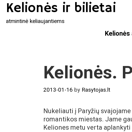
Skip
Kelionės ir bilietai
to
content
atmintinė keliaujantiems
Kelionės
Kelionės. 
2013-01-16
by
Rasytojas.lt
Nukeliauti į Paryžių svajojame 
romantikos miestas. Jame gaus
Keliones metu verta aplankyti 