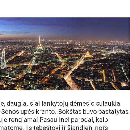
je, daugiausiai lankytojų dėmesio sulaukia
nt Senos upės kranto. Bokštas buvo pastatytas
uje rengiamai Pasaulinei parodai, kaip
 matome, jis tebestovi ir šiandien, nors