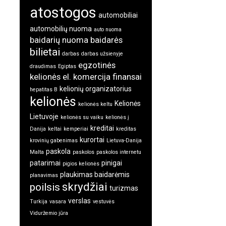
atostogos
automobiliai
automobilių nuoma
auto nuoma
baidarių nuoma
baidarės
bilietai
darbas
darbas užsienyje
egzotinės
draudimas
Egiptas
kelionės
el. komercija
finansai
kelionių organizatorius
hepatitas B
kelionės
Kelionės
kelionės keltu
Lietuvoje
kelionės su vaiku
kelionės į
kreditai
Danija
keltai
kemperiai
kreditas
kurortai
krovinių gabenimas
Lietuva-Danija
paskola
Malta
paskolos
paskolos internetu
patarimai
pinigai
pigios kelionės
plaukimas baidarėmis
planavimas
skrydžiai
poilsis
turizmas
verslas
Turkija
vasara
vestuvės
Viduržemio jūra