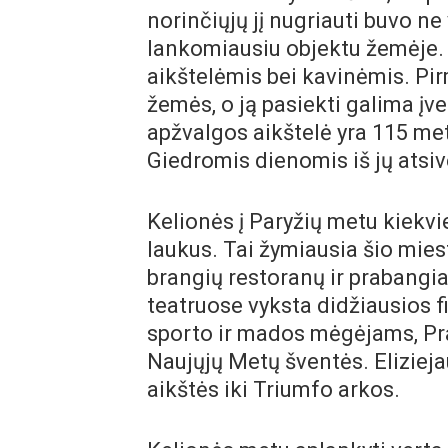
norinčiųjų jį nugriauti buvo ne
lankomiausiu objektu žemėje. 
aikštelėmis bei kavinėmis. Pir
žemės, o ją pasiekti galima įvei
apžvalgos aikštelė yra 115 met
Giedromis dienomis iš jų atsiv
Kelionės į Paryžių metu kiekvi
laukus. Tai žymiausia šio mies
brangių restoranų ir prabangi
teatruose vyksta didžiausios f
sporto ir mados mėgėjams, Pr
Naujųjų Metų šventės. Elizieja
aikštės iki Triumfo arkos.