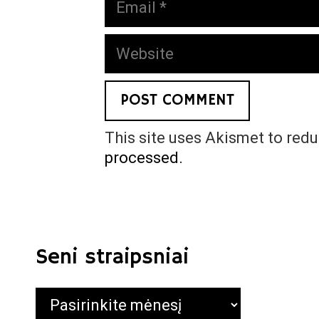
Website
This site uses Akismet to red
processed.
Seni straipsniai
Seni
straipsniai