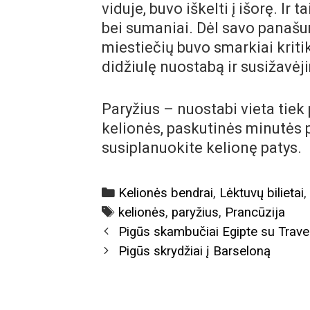
viduje, buvo iškelti į išorę. Ir 
bei sumaniai. Dėl savo panašu
miestiečių buvo smarkiai kriti
didžiulę nuostabą ir susižavėj
Paryžius – nuostabi vieta tiek 
kelionės, paskutinės minutės 
susiplanuokite kelionę patys.
Categories
Kelionės bendrai
,
Lėktuvų bilietai
Tags
kelionės
,
paryžius
,
Prancūzija
Post
Pigūs skambučiai Egipte su Trav
navigation
Pigūs skrydžiai į Barseloną