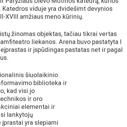
ir Paryžiaus Dievo Motinos katedrą, kurios
. Katedros viduje yra dvidešimt devynios
II-XVIII amžiaus meno kūrinių.
istų žinomas objektas, tačiau tikrai vertas
amfiteatro liekanos. Arena buvo pastatyta I
neįprastas ir įspūdingas pastatas net ir pagal
us.
onalinis šiuolaikinio
formavimo biblioteka ir
o, kad visi jo
echnikos ir oro
kciniai elementai ir
isi lankytojų
 įprastai yra slepiami