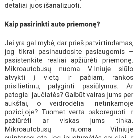
detaliai juos išanalizuoti.
Kaip pasirinkti auto priemonę?
Jei yra galimybė, dar prieš patvirtindamas,
jog tikrai pasinaudosite paslaugomis –
pasistenkite realiai apžiūrėti priemonę.
Mikroautobusų nuoma Vilniuje siūlo
atvykti į vietą ir pačiam, rankos
prisilietimu, palyginti pasiūlymus. Ar
patogiai jaučiatės? Galbūt vairas jums per
aukštai, o veidrodėliai netinkamoje
pozicijoje? Tuomet verta pakoreguoti ir
pažiūrėti ar viskas jums tinka.
Mikroautobusų nuoma Vilniuje
suinteresuota, jog jaustumėtės saugiai ir