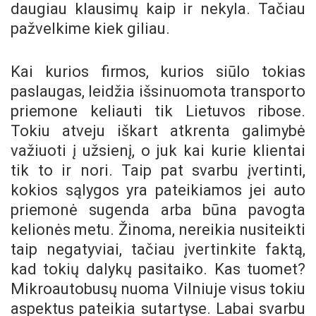
daugiau klausimų kaip ir nekyla. Tačiau
pažvelkime kiek giliau.
Kai kurios firmos, kurios siūlo tokias
paslaugas, leidžia išsinuomota transporto
priemone keliauti tik Lietuvos ribose.
Tokiu atveju iškart atkrenta galimybė
važiuoti į užsienį, o juk kai kurie klientai
tik to ir nori. Taip pat svarbu įvertinti,
kokios sąlygos yra pateikiamos jei auto
priemonė sugenda arba būna pavogta
kelionės metu. Žinoma, nereikia nusiteikti
taip negatyviai, tačiau įvertinkite faktą,
kad tokių dalykų pasitaiko. Kas tuomet?
Mikroautobusų nuoma Vilniuje visus tokiu
aspektus pateikia sutartyse. Labai svarbu