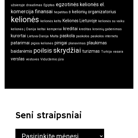
egzotinės kelionės
el.
užsienyje
draudimas
Egiptas
komercija
finansai
kelionių organizatorius
hepatitas B
kelionės
Kelionės Lietuvoje
kelionės keltu
kelionės su vaiku
kreditai
kelionės į Danija
keltai
kemperiai
kreditas
krovinių gabenimas
kurortai
paskola
Lietuva-Danija
Malta
paskolos
paskolos internetu
patarimai
pinigai
plaukimas
pigios kelionės
planavimas
skrydžiai
poilsis
baidarėmis
turizmas
Turkija
vasara
verslas
vestuvės
Viduržemio jūra
Seni straipsniai
Seni