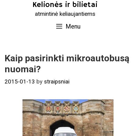
Skip
Kelionės ir bilietai
to
atmintinė keliaujantiems
content
Menu
Kaip pasirinkti mikroautobusą
nuomai?
2015-01-13
by
straipsniai