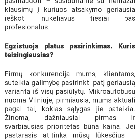
pasinaudoti – susiduriame su nemažai
klausimų į kuriuos atsakymo geriausia
ieškoti nukeliavus tiesiai pas
profesionalus.
Egzistuoja platus pasirinkimas. Kuris
teisingiausias?
Firmų konkurencija mums, klientams,
suteikia galimybę pasirinkti patį geriausią
variantą iš visų pasiūlytų. Mikroautobusų
nuoma Vilniuje, pirmiausia, mums aktuali
pagal tai, kokias sąlygas jie pateikia.
Žinoma, dažniausiai pirmas ir
svarbiausias prioritetas būna kaina. Jei
pastarasis atitinka mūsų lūkesčius –