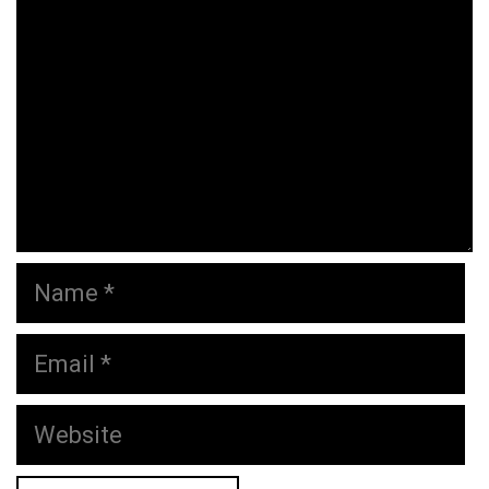
Name
Email
Website