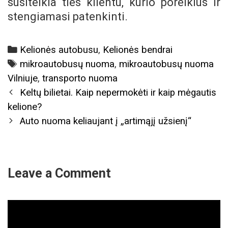
susitelkia ties klientu, kurio poreikius ir
stengiamasi patenkinti.
Categories
Kelionės autobusu
,
Kelionės bendrai
Tags
mikroautobusų nuoma
,
mikroautobusų nuoma
Vilniuje
,
transporto nuoma
Post
Keltų bilietai. Kaip nepermokėti ir kaip mėgautis
navigation
kelione?
Auto nuoma keliaujant į „artimąjį užsienį“
Leave a Comment
Comment