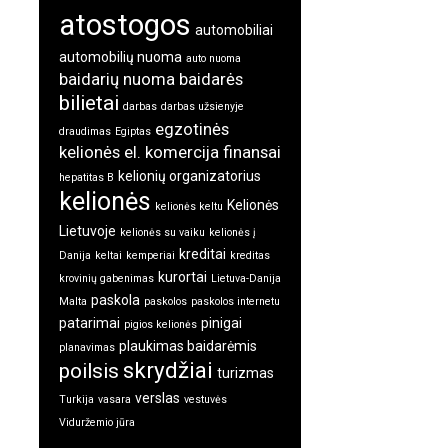
atostogos
automobiliai
automobilių nuoma
auto nuoma
baidarių nuoma
baidarės
bilietai
darbas
darbas užsienyje
egzotinės
draudimas
Egiptas
kelionės
el. komercija
finansai
kelionių organizatorius
hepatitas B
kelionės
Kelionės
kelionės keltu
Lietuvoje
kelionės su vaiku
kelionės į
kreditai
Danija
keltai
kemperiai
kreditas
kurortai
krovinių gabenimas
Lietuva-Danija
paskola
Malta
paskolos
paskolos internetu
patarimai
pinigai
pigios kelionės
plaukimas baidarėmis
planavimas
skrydžiai
poilsis
turizmas
verslas
Turkija
vasara
vestuvės
Viduržemio jūra