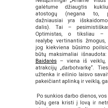
Nesąžininga! „Ariame“ visus
galėtume džiaugtis kukl
atostogų (negana to, pa
dažniausiai yra išskaidomo
dalis). Tai – pesimistiška
Optimistas, o tiksliau – o
realybę vertinantis žmogus,
jog kiekviena būsimo poilsi
būtų maksimaliai išnaudota: r
Baidarės
– viena iš veiklų, n
atrakcijų „darbotvarkę“. Tie
užtenka ir eilinio laisvo sava
pakeičiant aplinką ir veiklą, ga
Po sunkios darbo dienos, vos 
būtų gera kristi į lovą ir ne