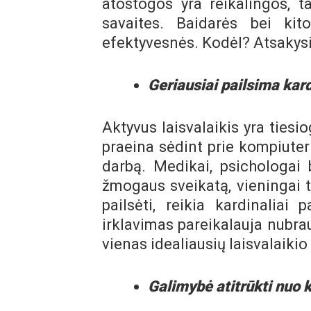
atostogos yra reikalingos, ta
savaites. Baidarės bei ki
efektyvesnės. Kodėl? Atsakys
Geriausiai pailsima kard
Aktyvus laisvalaikis yra ties
praeina sėdint prie kompiuteri
darbą. Medikai, psichologai 
žmogaus sveikatą, vieningai te
pailsėti, reikia kardinaliai 
irklavimas pareikalauja nubrau
vienas idealiausių laisvalaikio
Galimybė atitrūkti nuo 