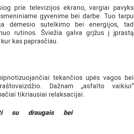
siog prie televizijos ekrano, vargiai pavyks
asmeniniame gyvenime bei darbe. Tuo tarpu
auja dėmesio sutelkimo bei energijos, tad
uo rutinos. Šviežia galva grįžus į įprastą
 kur kas paprasčiau.
ipnotizuojančiai tekančios upės vagos bei
aštovaizdžio. Dažnam „asfalto vaikiui“
čiai tikriausiai relaksacijai.
uti su draugais bei