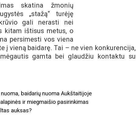
nimas skatina žmonių
ugystės „stažą“ turėję
rūvio gali nerasti nei
s kitam ištisus metus, o
ma persimesti vos viena
te į vieną baidarę. Tai – ne vien konkurencija,
ė mėgautis gamta bei glaudžiu kontaktu su
ų nuoma
,
baidarių nuoma Aukštaitijoje
alapinės ir miegmaišio pasirinkimas
altas auksas?