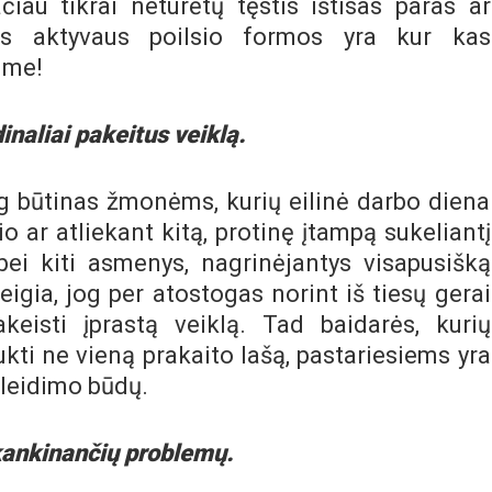
čiau tikrai neturėtų tęstis ištisas paras ar
tos aktyvaus poilsio formos yra kur kas
ime!
inaliai pakeitus veiklą.
iog būtinas žmonėms, kurių eilinė darbo diena
o ar atliekant kitą, protinę įtampą sukeliantį
bei kiti asmenys, nagrinėjantys visapusišką
igia, jog per atostogas norint iš tiesų gerai
pakeisti įprastą veiklą. Tad baidarės, kurių
kti ne vieną prakaito lašą, pastariesiems yra
 leidimo būdų.
kankinančių problemų.