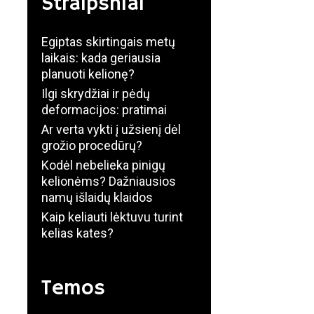
Straipsniai
Egiptas skirtingais metų
laikais: kada geriausia
planuoti kelionę?
Ilgi skrydžiai ir pėdų
deformacijos: pratimai
Ar verta vykti į užsienį dėl
grožio procedūrų?
Kodėl nebelieka pinigų
kelionėms? Dažniausios
namų išlaidų klaidos
Kaip keliauti lėktuvu turint
kelias kates?
Temos