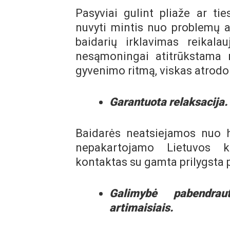
Pasyviai gulint pliaže ar tie
nuvyti mintis nuo problemų 
baidarių irklavimas reikal
nesąmoningai atitrūkstama n
gyvenimo ritmą, viskas atrodo
Garantuota relaksacija.
Baidarės neatsiejamos nuo h
nepakartojamo Lietuvos kr
kontaktas su gamta prilygsta pa
Galimybė pabendra
artimaisiais.