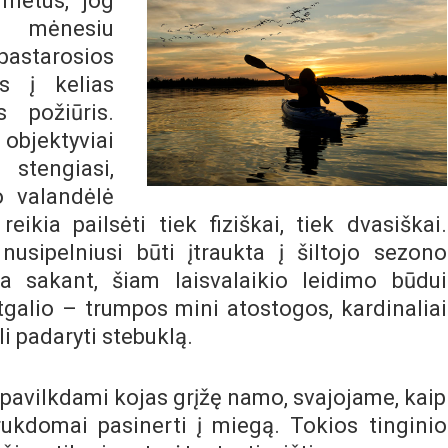
 metus, jog
iu mėnesiu
starosios
s į kelias
s požiūris.
bjektyviai
 stengiasi,
o valandėlė
eikia pailsėti tiek fiziškai, tiek dvasiškai.
usipelniusi būti įtraukta į šiltojo sezono
sa sakant, šiam laisvalaikio leidimo būdui
itgalio – trumpos mini atostogos, kardinaliai
li padaryti stebuklą.
pavilkdami kojas grįžę namo, svajojame, kaip
trukdomai pasinerti į miegą. Tokios tinginio