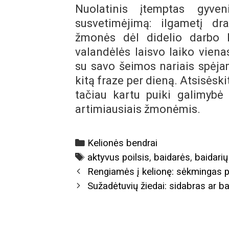
Nuolatinis įtemptas gyve
susvetimėjimą: ilgametį dra
žmonės dėl didelio darbo k
valandėlės laisvo laiko viena
su savo šeimos nariais spėja
kitą fraze per dieną. Atsisėski
tačiau kartu puiki galimyb
artimiausiais žmonėmis.
Categories
Kelionės bendrai
Tags
aktyvus poilsis
,
baidarės
,
baidari
Post
Rengiamės į kelionę: sėkmingas p
navigation
Sužadėtuvių žiedai: sidabras ar b