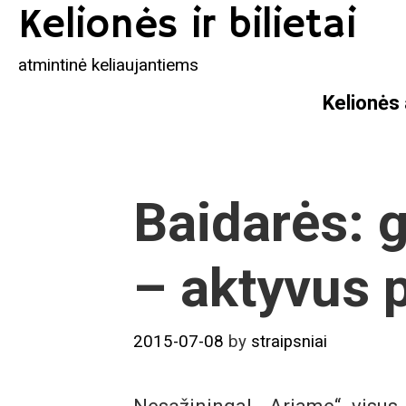
Skip
Kelionės ir bilietai
to
content
atmintinė keliaujantiems
Kelionės
Baidarės: g
– aktyvus p
2015-07-08
by
straipsniai