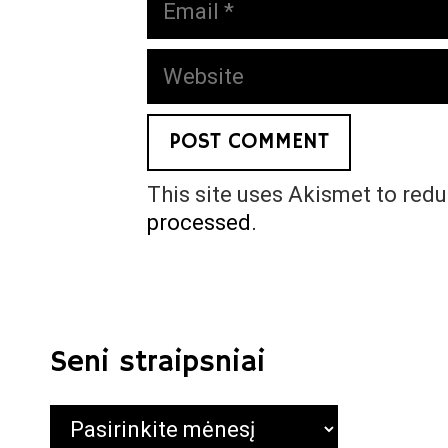
Website
This site uses Akismet to red
processed.
Seni straipsniai
Seni
straipsniai