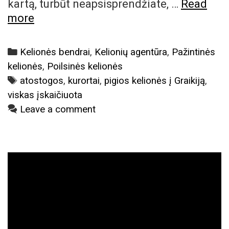
kartą, turbūt neapsisprendžiate, …
Read
Įspūdingiausios
more
Graikijos
salos,
Categories
Kelionės bendrai
,
Kelionių agentūra
,
Pažintinės
kurias
kelionės
,
Poilsinės kelionės
verta
Tags
atostogos
,
kurortai
,
pigios kelionės į Graikiją
,
aplankyti
viskas įskaičiuota
Leave a comment