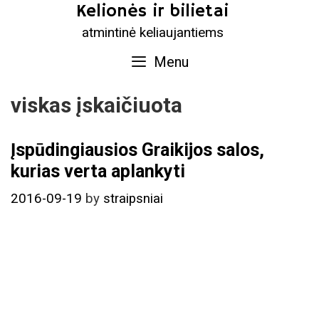
Skip
Kelionės ir bilietai
to
atmintinė keliaujantiems
content
Menu
viskas įskaičiuota
Įspūdingiausios Graikijos salos,
kurias verta aplankyti
2016-09-19
by
straipsniai