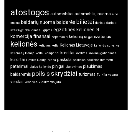
atostogos
automobiliai
automobilių nuoma
auto
bilietai
baidarių nuoma
baidarės
nuoma
darbas
darbas
egzotinės kelionės
el.
užsienyje
draudimas
Egiptas
komercija
finansai
kelionių organizatorius
hepatitas B
kelionės
Kelionės Lietuvoje
kelionės keltu
kelionės su vaiku
kreditai
kelionės į Danija
keltai
kemperiai
kreditas
krovinių gabenimas
kurortai
paskola
Lietuva-Danija
Malta
paskolos
paskolos internetu
patarimai
pinigai
plaukimas
pigios kelionės
planavimas
skrydžiai
poilsis
baidarėmis
turizmas
Turkija
vasara
verslas
vestuvės
Viduržemio jūra