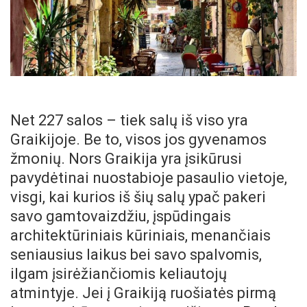
Net 227 salos – tiek salų iš viso yra
Graikijoje. Be to, visos jos gyvenamos
žmonių. Nors Graikija yra įsikūrusi
pavydėtinai nuostabioje pasaulio vietoje,
visgi, kai kurios iš šių salų ypač pakeri
savo gamtovaizdžiu, įspūdingais
architektūriniais kūriniais, menančiais
seniausius laikus bei savo spalvomis,
ilgam įsirėžiančiomis keliautojų
atmintyje. Jei į Graikiją ruošiatės pirmą