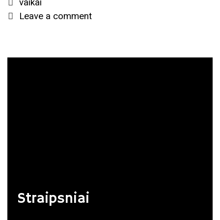
Tags
vaikai
autobusu?
Leave a comment
Straipsniai