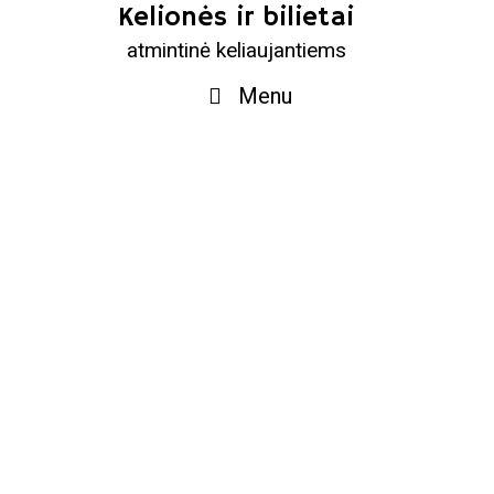
Skip
Kelionės ir bilietai
to
atmintinė keliaujantiems
content
Menu