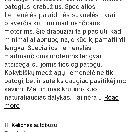
patogius drabužius. Specialios
liemenėlės, palaidinės, suknelės tikrai
praverčia krūtimi maitinančioms
moterims. Šie drabužiai taip pasiūti, kad
minimaliai apnuogina, o kūdikį pamaitinti
lengva. Specialios liemenėlės
maitinančioms moterims lengvai
atsisega, su jomis tiesiog patogu.
Kokybiškų medžiagų liemenėlė ne tik
patogi, bet ir suteiks daugiau pasitikėjimo
savimi. Maitinimas krūtimi- kuo
natūraliausias dalykas. Tai nėra …
Read
Kaip
more
žindyti
kūdikį
Categories
Kelionės autobusu
keliaujant