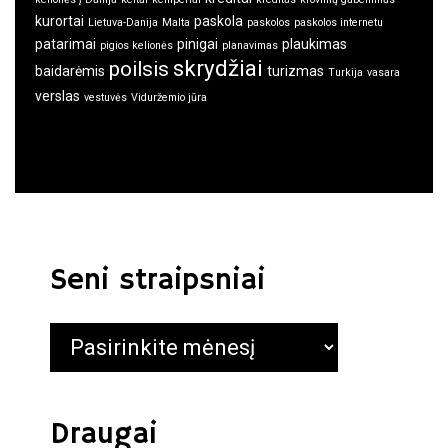
kurortai
paskola
Lietuva-Danija
Malta
paskolos
paskolos internetu
patarimai
pinigai
plaukimas
pigios kelionės
planavimas
skrydžiai
poilsis
baidarėmis
turizmas
Turkija
vasara
verslas
vestuvės
Viduržemio jūra
Seni straipsniai
Seni
straipsniai
Draugai