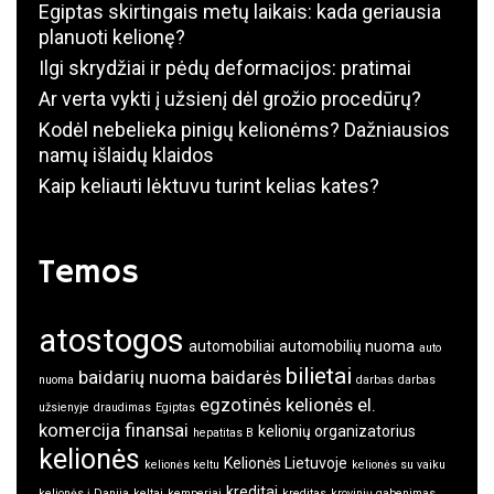
Egiptas skirtingais metų laikais: kada geriausia
planuoti kelionę?
Ilgi skrydžiai ir pėdų deformacijos: pratimai
Ar verta vykti į užsienį dėl grožio procedūrų?
Kodėl nebelieka pinigų kelionėms? Dažniausios
namų išlaidų klaidos
Kaip keliauti lėktuvu turint kelias kates?
Temos
atostogos
automobiliai
automobilių nuoma
auto
bilietai
baidarių nuoma
baidarės
nuoma
darbas
darbas
egzotinės kelionės
el.
užsienyje
draudimas
Egiptas
komercija
finansai
kelionių organizatorius
hepatitas B
kelionės
Kelionės Lietuvoje
kelionės keltu
kelionės su vaiku
kreditai
kelionės į Danija
keltai
kemperiai
kreditas
krovinių gabenimas