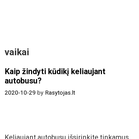
vaikai
Kaip žindyti kūdikį keliaujant
autobusu?
2020-10-29
by
Rasytojas.lt
Keliaujant autobusu išsirinkite tinkamus