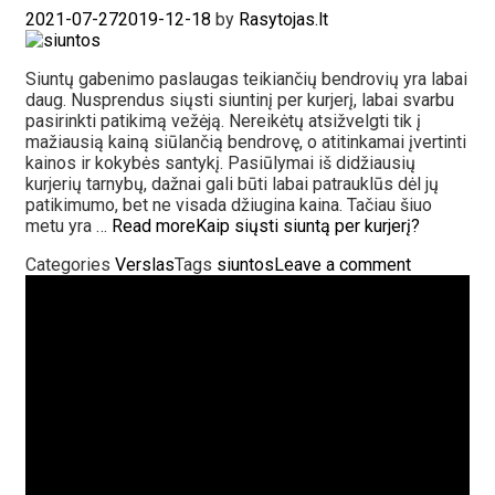
2021-07-27
2019-12-18
by
Rasytojas.lt
Siuntų gabenimo paslaugas teikiančių bendrovių yra labai
daug. Nusprendus siųsti siuntinį per kurjerį, labai svarbu
pasirinkti patikimą vežėją. Nereikėtų atsižvelgti tik į
mažiausią kainą siūlančią bendrovę, o atitinkamai įvertinti
kainos ir kokybės santykį. Pasiūlymai iš didžiausių
kurjerių tarnybų, dažnai gali būti labai patrauklūs dėl jų
patikimumo, bet ne visada džiugina kaina. Tačiau šiuo
metu yra …
Read more
Kaip siųsti siuntą per kurjerį?
Categories
Verslas
Tags
siuntos
Leave a comment