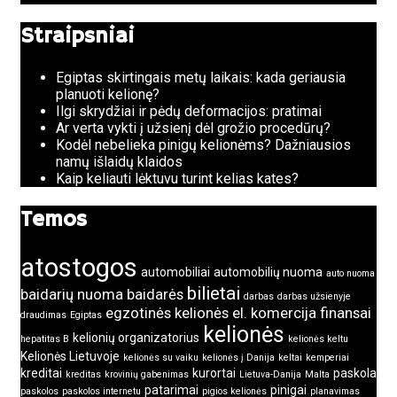
Straipsniai
Egiptas skirtingais metų laikais: kada geriausia
planuoti kelionę?
Ilgi skrydžiai ir pėdų deformacijos: pratimai
Ar verta vykti į užsienį dėl grožio procedūrų?
Kodėl nebelieka pinigų kelionėms? Dažniausios
namų išlaidų klaidos
Kaip keliauti lėktuvu turint kelias kates?
Temos
atostogos
automobiliai
automobilių nuoma
auto nuoma
bilietai
baidarių nuoma
baidarės
darbas
darbas užsienyje
egzotinės kelionės
el. komercija
finansai
draudimas
Egiptas
kelionės
kelionių organizatorius
hepatitas B
kelionės keltu
Kelionės Lietuvoje
kelionės su vaiku
kelionės į Danija
keltai
kemperiai
kreditai
kurortai
paskola
kreditas
krovinių gabenimas
Lietuva-Danija
Malta
patarimai
pinigai
paskolos
paskolos internetu
pigios kelionės
planavimas