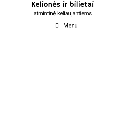
Skip
Kelionės ir bilietai
to
atmintinė keliaujantiems
content
Menu