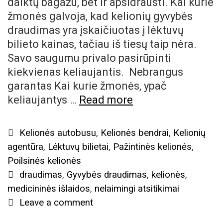
daiktų bagažu, bet ir apsidrausti. Kai kurie
žmonės galvoja, kad kelionių gyvybės
draudimas yra įskaičiuotas į lėktuvų
bilieto kainas, tačiau iš tiesų taip nėra.
Savo saugumu privalo pasirūpinti
kiekvienas keliaujantis. Nebrangus
garantas Kai kurie žmonės, ypač
Gyvybės
keliaujantys …
Read more
draudimas
keliaujantiems
Categories
Kelionės autobusu
,
Kelionės bendrai
,
Kelionių
agentūra
,
Lėktuvų bilietai
,
Pažintinės kelionės
,
Poilsinės kelionės
Tags
draudimas
,
Gyvybės draudimas
,
kelionės
,
medicininės išlaidos
,
nelaimingi atsitikimai
Leave a comment