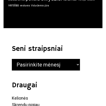
verslas
vestuvės
Viduržemio jūra
Seni straipsniai
Seni
straipsniai
Draugai
Kelionės
Skrendu pigiau