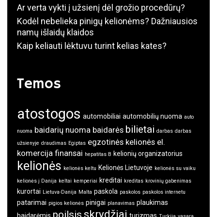
Ar verta vykti į užsienį dėl grožio procedūrų?
Kodėl nebelieka pinigų kelionėms? Dažniausios
namų išlaidų klaidos
Kaip keliauti lėktuvu turint kelias kates?
Temos
atostogos
automobiliai
automobilių nuoma
auto
bilietai
baidarių nuoma
baidarės
nuoma
darbas
darbas
egzotinės kelionės
el.
užsienyje
draudimas
Egiptas
komercija
finansai
kelionių organizatorius
hepatitas B
kelionės
Kelionės Lietuvoje
kelionės keltu
kelionės su vaiku
kreditai
kelionės į Danija
keltai
kemperiai
kreditas
krovinių gabenimas
kurortai
paskola
Lietuva-Danija
Malta
paskolos
paskolos internetu
patarimai
pinigai
plaukimas
pigios kelionės
planavimas
skrydžiai
poilsis
baidarėmis
turizmas
Turkija
vasara