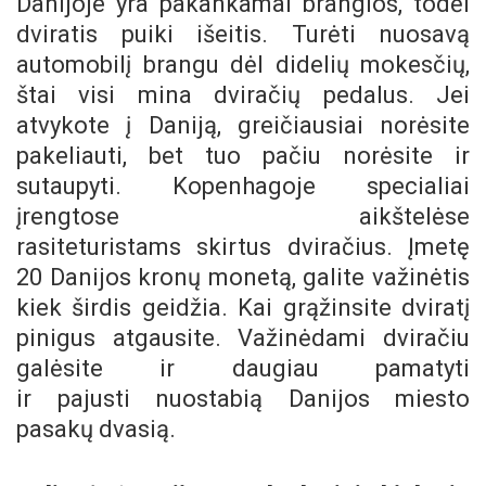
Danijoje yra pakankamai brangios, todėl
dviratis puiki išeitis. Turėti nuosavą
automobilį brangu dėl didelių mokesčių,
štai visi mina dviračių pedalus. Jei
atvykote į Daniją, greičiausiai norėsite
pakeliauti, bet tuo pačiu norėsite ir
sutaupyti. Kopenhagoje specialiai
įrengtose aikštelėse
rasiteturistams skirtus dviračius. Įmetę
20 Danijos kronų monetą, galite važinėtis
kiek širdis geidžia. Kai grąžinsite dviratį
pinigus atgausite. Važinėdami dviračiu
galėsite ir daugiau pamatyti
ir pajusti nuostabią Danijos miesto
pasakų dvasią.