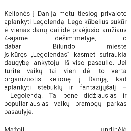
Kelionės į Daniją metu tiesiog privalote
aplankyti Legolendą. Lego kūbelius sukūr
ė vienas danų dailidė praėjusio amžiaus
4-ajame dešimtmetyje, o
dabar Bilundo mieste
įsikūręs „Legolendas“ kasmet sutraukia
daugybę lankytojų. Iš viso pasaulio. Jei
turite vaikų tai vien dėl to verta
organizuotis kelionę į Daniją, kad
aplankyti stebuklų ir fantazijųšalį –
Legolendą. Tai bene didžiausias ir
populiariausias vaikų pramogų parkas
pasaulyje.
Mažoji undinėlė