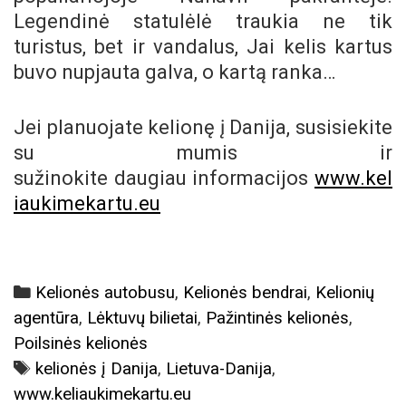
Legendinė statulėlė traukia ne tik
turistus, bet ir vandalus, Jai kelis kartus
buvo nupjauta galva, o kartą ranka…
Jei planuojate kelionę į Danija, susisiekite
su mumis ir
sužinokite daugiau informacijos
www.kel
iaukimekartu.eu
Categories
Kelionės autobusu
,
Kelionės bendrai
,
Kelionių
agentūra
,
Lėktuvų bilietai
,
Pažintinės kelionės
,
Poilsinės kelionės
Tags
kelionės į Danija
,
Lietuva-Danija
,
www.keliaukimekartu.eu