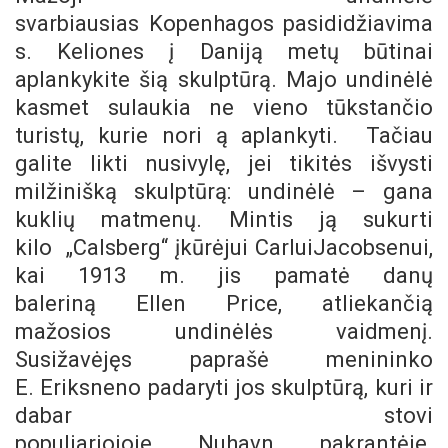
svarbiausias Kopenhagos pasididžiavima
s. Keliones į Daniją metų būtinai
aplankykite šią skulptūrą. Majo undinėlė
kasmet sulaukia ne vieno tūkstančio
turistų, kurie nori ą aplankyti. Tačiau
galite likti nusivylę, jei tikitės išvysti
milžinišką skulptūrą: undinėlė – gana
kuklių matmenų. Mintis ją sukurti
kilo „Calsberg“ įkūrėjui CarluiJacobsenui,
kai 1913 m. jis pamatė danų
baleriną Ellen Price, atliekančią
mažosios undinėlės vaidmenį.
Susižavėjęs paprašė menininko
E. Eriksneno padaryti jos skulptūrą, kuri ir
dabar stovi
populiariojoje Nuhavn pakrantėje.