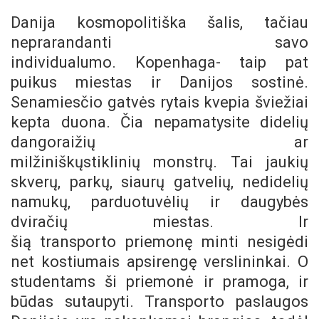
Danija kosmopolitiška šalis, tačiau
neprarandanti savo
individualumo. Kopenhaga- taip pat
puikus miestas ir Danijos sostinė.
Senamiesčio gatvės rytais kvepia šviežiai
kepta duona. Čia nepamatysite didelių
dangoraižių ar
milžiniškųstiklinių monstrų. Tai jaukių
skverų, parkų, siaurų gatvelių, nedidelių
namukų, parduotuvėlių ir daugybės
dviračių miestas. Ir
šią transporto priemonę minti nesigėdi
net kostiumais apsirengę verslininkai. O
studentams ši priemonė ir pramoga, ir
būdas sutaupyti. Transporto paslaugos