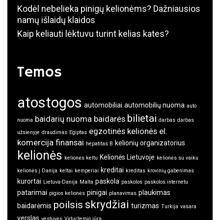
Kodėl nebelieka pinigų kelionėms? Dažniausios
namų išlaidų klaidos
Kaip keliauti lėktuvu turint kelias kates?
Temos
atostogos
automobiliai
automobilių nuoma
auto
bilietai
baidarių nuoma
baidarės
nuoma
darbas
darbas
egzotinės kelionės
el.
užsienyje
draudimas
Egiptas
komercija
finansai
kelionių organizatorius
hepatitas B
kelionės
Kelionės Lietuvoje
kelionės keltu
kelionės su vaiku
kreditai
kelionės į Danija
keltai
kemperiai
kreditas
krovinių gabenimas
kurortai
paskola
Lietuva-Danija
Malta
paskolos
paskolos internetu
patarimai
pinigai
plaukimas
pigios kelionės
planavimas
skrydžiai
poilsis
baidarėmis
turizmas
Turkija
vasara
verslas
vestuvės
Viduržemio jūra