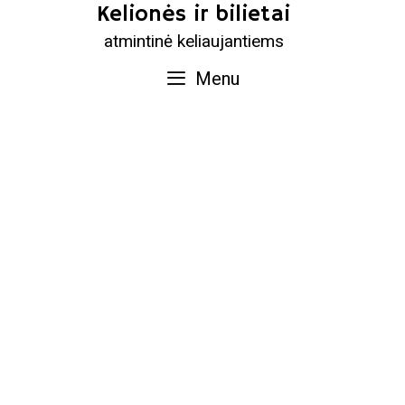
Skip
Kelionės ir bilietai
to
atmintinė keliaujantiems
content
Menu