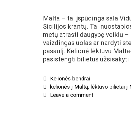
Malta – tai įspūdinga sala Vidu
Sicilijos krantų. Tai nuostabi
metų atrasti daugybę veiklų – t
vaizdingas uolas ar nardyti s
pasaulį. Kelionė lėktuvu Malta-
pasistengti bilietus užsisakyti
Categories
Kelionės bendrai
Tags
kelionės į Maltą
,
lėktuvo bilietai į
Leave a comment