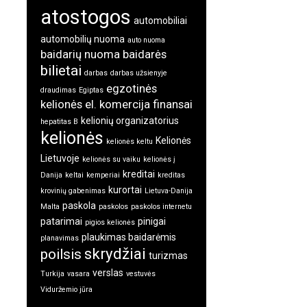
atostogos
automobiliai
automobilių nuoma
auto nuoma
baidarių nuoma
baidarės
bilietai
darbas
darbas užsienyje
egzotinės
draudimas
Egiptas
kelionės
el. komercija
finansai
kelionių organizatorius
hepatitas B
kelionės
Kelionės
kelionės keltu
Lietuvoje
kelionės su vaiku
kelionės į
kreditai
Danija
keltai
kemperiai
kreditas
kurortai
krovinių gabenimas
Lietuva-Danija
paskola
Malta
paskolos
paskolos internetu
patarimai
pinigai
pigios kelionės
plaukimas baidarėmis
planavimas
skrydžiai
poilsis
turizmas
verslas
Turkija
vasara
vestuvės
Viduržemio jūra