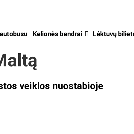
 autobusu
Kelionės bendrai
Lėktuvų biliet
Maltą
astos veiklos nuostabioje