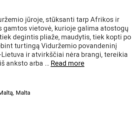
ržemio jūroje, stūksanti tarp Afrikos ir
os gamtos vietovė, kurioje galima atostogų
iek degintis pliaže, maudytis, tiek kopti po
tebint turtingą Viduržemio povandeninį
Lietuva ir atvirkščiai nėra brangi, tereikia
Malta
 iš anksto arba …
Read more
kitaip
–
neįprastos
 Maltą
,
Malta
veiklos
nuostabioje
Viduržemio
saloje