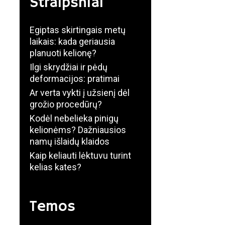
Straipsniai
Egiptas skirtingais metų
laikais: kada geriausia
planuoti kelionę?
Ilgi skrydžiai ir pėdų
deformacijos: pratimai
Ar verta vykti į užsienį dėl
grožio procedūrų?
Kodėl nebelieka pinigų
kelionėms? Dažniausios
namų išlaidų klaidos
Kaip keliauti lėktuvu turint
kelias kates?
Temos