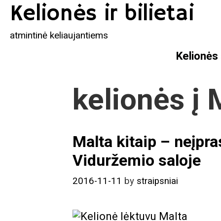
Skip
Kelionės ir bilietai
to
content
atmintinė keliaujantiems
Kelionės
kelionės į 
Malta kitaip – neįpr
Viduržemio saloje
2016-11-11
by
straipsniai