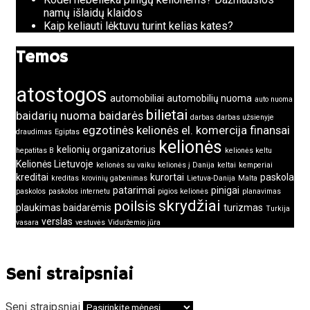
namų išlaidų klaidos
Kaip keliauti lėktuvu turint kelias kates?
Temos
atostogos
automobiliai
automobilių nuoma
auto nuoma
bilietai
baidarių nuoma
baidarės
darbas
darbas užsienyje
egzotinės kelionės
el. komercija
finansai
draudimas
Egiptas
kelionės
kelionių organizatorius
hepatitas B
kelionės keltu
Kelionės Lietuvoje
kelionės su vaiku
kelionės į Danija
keltai
kemperiai
kreditai
kurortai
paskola
kreditas
krovinių gabenimas
Lietuva-Danija
Malta
patarimai
pinigai
paskolos
paskolos internetu
pigios kelionės
planavimas
skrydžiai
poilsis
plaukimas baidarėmis
turizmas
Turkija
verslas
vasara
vestuvės
Viduržemio jūra
Seni straipsniai
Seni straipsniai