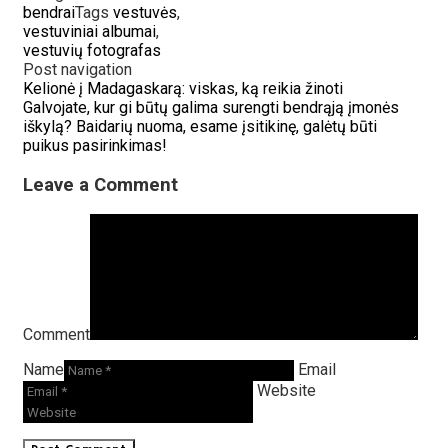
bendrai
Tags
vestuvės
,
vestuviniai albumai
,
vestuvių fotografas
Post navigation
Kelionė į Madagaskarą: viskas, ką reikia žinoti
Galvojate, kur gi būtų galima surengti bendrąją įmonės
iškylą? Baidarių nuoma, esame įsitikinę, galėtų būti
puikus pasirinkimas!
Leave a Comment
Comment
Name
Email
Website