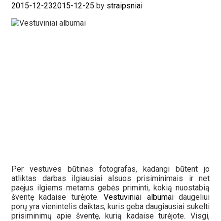
2015-12-23
2015-12-25
by
straipsniai
Per vestuves būtinas fotografas, kadangi būtent jo
atliktas darbas ilgiausiai alsuos prisiminimais ir net
paėjus ilgiems metams gebės priminti, kokią nuostabią
šventę kadaise turėjote.
Vestuviniai albumai
daugeliui
porų yra vienintelis daiktas, kuris geba daugiausiai sukelti
prisiminimų apie šventę, kurią kadaise turėjote. Visgi,