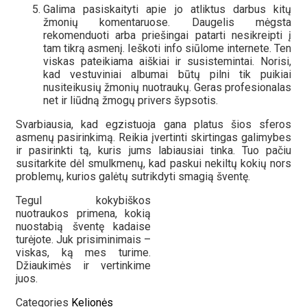
Galima pasiskaityti apie jo atliktus darbus kitų
žmonių komentaruose. Daugelis mėgsta
rekomenduoti arba priešingai patarti nesikreipti į
tam tikrą asmenį. Ieškoti info siūlome internete. Ten
viskas pateikiama aiškiai ir susistemintai. Norisi,
kad vestuviniai albumai būtų pilni tik puikiai
nusiteikusių žmonių nuotraukų. Geras profesionalas
net ir liūdną žmogų privers šypsotis.
Svarbiausia, kad egzistuoja gana platus šios sferos
asmenų pasirinkimą. Reikia įvertinti skirtingas galimybes
ir pasirinkti tą, kuris jums labiausiai tinka. Tuo pačiu
susitarkite dėl smulkmenų, kad paskui nekiltų kokių nors
problemų, kurios galėtų sutrikdyti smagią šventę.
Tegul kokybiškos
nuotraukos primena, kokią
nuostabią šventę kadaise
turėjote. Juk prisiminimais –
viskas, ką mes turime.
Džiaukimės ir vertinkime
juos.
Categories
Kelionės