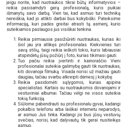
jeigu norite, kad nuotraukos tikrai būtų informatyvios –
reikia pasisamdyti gerą profesionalą, kuris puikiai
išmanytų savo darbą. Vien tai, kad asmuo turi techniką
nereiškia, kad jo atlikti darbai bus kokybiški. Pateiksime
informaciją, kuri padės greitai atrasti tą asmenį, kurio
suteikiamos paslaugos jus visiškai tenkina.
Reikia pirmiausia pasižiūrėti nuotraukas, kurias iki
šiol jau yra atlikęs profesionalas. Kiekvienas turi
savą stilių, taigi reikia ieškoti tokio, kuris labiausiai
atspindėtų jūsų požiūrį į foto, kurias tikimasi gauti.
Tuo pačiu reikia įvertinti ir kainoraščio Vieni
profesionalai suteikia galimybę gauti tik nuotraukas,
kiti dovanoja filmuką. Visada norisi už mažiau gauti
daugiau, tačiau svarbu atkreipti dėmesį į kokybę.
Reikia pasidomėti sąlygomis, kurias apipina
specialistas. Kartais su nuotraukomis dovanojami ir
vestuviniai albumai. Tačiau vėlgi ne visos suteikia
tokią funkciją.
Siūlome pabendrauti su profesionalu gyvai, kadangi
pokalbis telefonu arba laiškai internetu neparodys,
ar asmuo Jus tinka. Kadangi jis bus jūsų vestuvių
svečias, norisi, kad dalyvautų tik gerai nusiteikęs
asmuo.