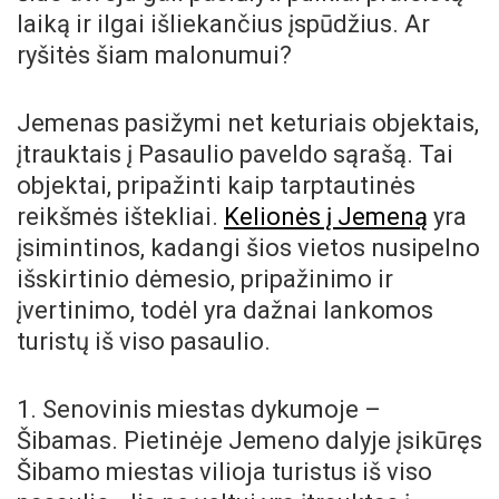
laiką ir ilgai išliekančius įspūdžius. Ar
ryšitės šiam malonumui?
Jemenas pasižymi net keturiais objektais,
įtrauktais į Pasaulio paveldo sąrašą. Tai
objektai, pripažinti kaip tarptautinės
reikšmės ištekliai.
Kelionės į Jemeną
yra
įsimintinos, kadangi šios vietos nusipelno
išskirtinio dėmesio, pripažinimo ir
įvertinimo, todėl yra dažnai lankomos
turistų iš viso pasaulio.
1. Senovinis miestas dykumoje –
Šibamas. Pietinėje Jemeno dalyje įsikūręs
Šibamo miestas vilioja turistus iš viso