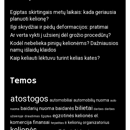
Egiptas skirtingais metų laikais: kada geriausia
planuoti kelionę?
Ilgi skrydžiai ir pėdų deformacijos: pratimai
Ar verta vykti į užsienį dėl grožio procedūrų?
Kodėl nebelieka pinigų kelionėms? Dažniausios
namų išlaidų klaidos
Kaip keliauti lėktuvu turint kelias kates?
Temos
atostogos
automobiliai
automobilių nuoma
auto
bilietai
baidarių nuoma
baidarės
nuoma
darbas
darbas
egzotinės kelionės
el.
užsienyje
draudimas
Egiptas
komercija
finansai
kelionių organizatorius
hepatitas B
kelionės