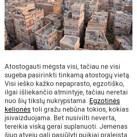
Atostogauti mėgsta visi, tačiau ne visi
sugeba pasirinkti tinkamą atostogų vietą.
Visi ieško kažko nepaprasto, egzotiško,
ilgai išliekančio atmintyje, tačiau neretai
nuo šių tikslų nukrypstama.
Egzotinės
kelionės
toli gražu nebūna tokios, kokias
įsivaizduojama. Bet nusivilti neverta,
tereikia viską gerai suplanuoti. Jemenas
šiuo atveju gali pasiūlyti puikiai praleistą