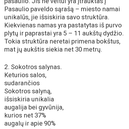
pasaulio. Jis ne veltui yra įtrauktas į
Pasaulio paveldo sąrašą – miesto namai
unikalūs, jie išsiskiria savo struktūra.
Kiekvienas namas yra pastatytas iš purvo
plytų ir paprastai yra 5 – 11 aukštų dydžio.
Tokia struktūra neretai primena bokštus,
mat jų aukštis siekia net 30 metrų.
2. Sokotros salynas.
Keturios salos,
sudarančios
Sokotros salyną,
išsiskiria unikalia
augalija bei gyvūnija,
kurios net 37%
augalų ir apie 90%