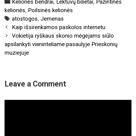
Categories
Kelionės bendrai
,
Lėktuvų bilietai
,
Pažintinės
kelionės
,
Poilsinės kelionės
Tags
atostogos
,
Jemenas
Post
Kaip išsirenkamos paskolos internetu
navigation
Vokietija ryškaus skonio mėgėjams siūlo
apsilankyti vieninteliame pasaulyje Prieskonių
muziejuje
Leave a Comment
Comment