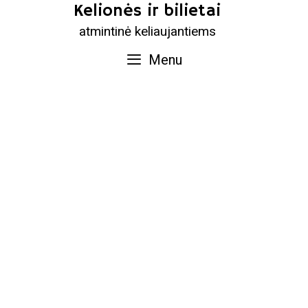
Skip
Kelionės ir bilietai
to
atmintinė keliaujantiems
content
Menu