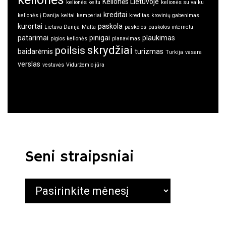
Kelionės Lietuvoje
kelionės keltu
kelionės su vaiku
kreditai
kelionės į Danija
keltai
kemperiai
kreditas
krovinių gabenimas
kurortai
paskola
Lietuva-Danija
Malta
paskolos
paskolos internetu
patarimai
pinigai
plaukimas
pigios kelionės
planavimas
skrydžiai
poilsis
baidarėmis
turizmas
Turkija
vasara
verslas
vestuvės
Viduržemio jūra
Seni straipsniai
Seni
straipsniai