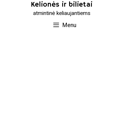
Skip
Kelionės ir bilietai
to
atmintinė keliaujantiems
content
Menu