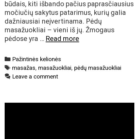
būdais, kiti išbando pačius paprasčiausius
močiučių sakytus patarimus, kurių galia
dažniausiai neįvertinama. Pėdų
masažuokliai – vieni iš jų. Žmogaus
Pėdų
pėdose yra …
Read more
masažuokliai
–
Categories
Pažintinės kelionės
nuostabiai
Tags
masažas
,
masažuokliai
,
pėdų masažuokliai
savijautai
Leave a comment
po
ilgos
pažintinės
kelionės