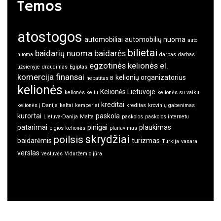
Temos
atostogos
automobiliai
automobilių nuoma
auto
bilietai
baidarių nuoma
baidarės
nuoma
darbas
darbas
egzotinės kelionės
el.
užsienyje
draudimas
Egiptas
komercija
finansai
kelionių organizatorius
hepatitas B
kelionės
Kelionės Lietuvoje
kelionės keltu
kelionės su vaiku
kreditai
kelionės į Danija
keltai
kemperiai
kreditas
krovinių gabenimas
kurortai
paskola
Lietuva-Danija
Malta
paskolos
paskolos internetu
patarimai
pinigai
plaukimas
pigios kelionės
planavimas
skrydžiai
poilsis
baidarėmis
turizmas
Turkija
vasara
verslas
vestuvės
Viduržemio jūra